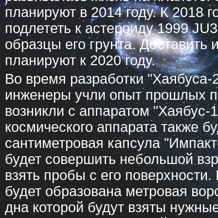
планируют в 2014 году. К 2018 
подлететь к астероиду 1999 JU3,
образцы его грунта. Доставить 
планируют к 2020 году.
Во время разработки "Хаябуса-2
инженеры учли опыт прошлых п
возникли с аппаратом "Хаябус-1
космического аппарата также бу
сантиметровая капсула "Импакт
будет совершить небольшой взр
взять пробы с его поверхности.
будет образована метровая воро
дна которой будут взяты нужны