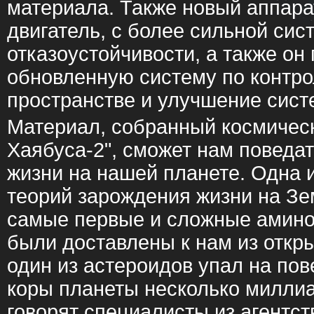
материала. Также новый аппара
двигатель, с более сильной сис
отказоустойчивости, а также он
обновленную систему по контр
пространстве и улучшение сист
Материал, собранный космичес
Хаябуса-2", сможет нам поведа
жизни на нашей планете. Одна
теорий зарождения жизни на Зем
самые первые и сложные амино
были доставлены к нам из откры
один из астероидов упал на по
коры планеты несколько миллиар
говорят специалисты из агентст