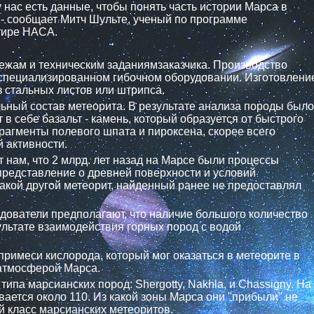
 нас есть данные, чтобы понять часть истории Марса в
 - сообщает Митч Шульте, ученый по программе
тире НАСА.
ежам и техническим заданиямзаказчика. Производство
специализированном гибочном оборудовании. Изготовлени
 стальных листов или штрипса.
ьный состав метеорита. В результате анализа породы было
в себе базальт - камень, который образуется от быстрого
агменты полевого шпата и пироксена, скорее всего
 активности.
 нам, что 2 млрд. лет назад на Марсе были процессы
представление о древней поверхности и условий
кой другой метеорит, найденный ранее не предоставлял
дователи предполагают, что наличие большого количество
льтате взаимодействия горных пород с водой
примеси кислорода, который мог оказаться в метеорите в
 атмосферой Марса.
ипа марсианских пород: Shergotty, Nakhla, и Chassigny. На
ается около 110. Из какой зоны Марса они "прибыли" не
й класс марсианских метеоритов.