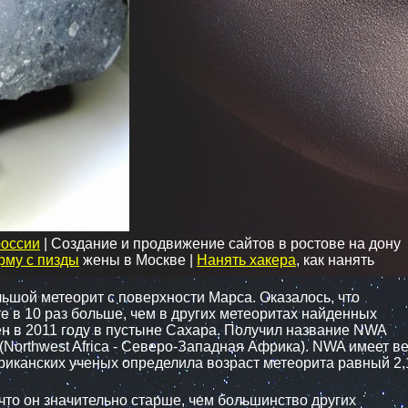
россии
| Создание и продвижение сайтов в ростове на дону
рму с пизды
жены в Москве |
Нанять хакера
, как нанять
шой метеорит с поверхности Марса. Оказалось, что
е в 10 раз больше, чем в других метеоритах найденных
н в 2011 году в пустыне Сахара. Получил название NWA
 (Northwest Africa - Северо-Западная Африка). NWA имеет в
ериканских ученых определила возраст метеорита равный 2,
что он значительно старше, чем большинство других