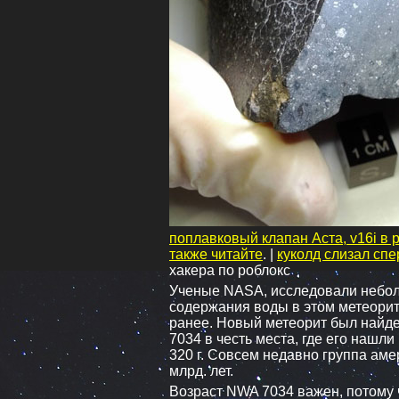
поплавковый клапан Аста, v16i в 
также читайте
. |
куколд слизал спе
хакера по роблокс
Ученые NASA, исследовали неболь
содержания воды в этом метеорит
ранее. Новый метеорит был найде
7034 в честь места, где его нашли
320 г. Совсем недавно группа ам
млрд. лет.
Возраст NWA 7034 важен, потому 