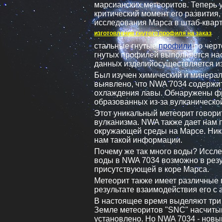
марсианских метеоритов. Теперь у
критический момент его развития,
исследования Марса в штаб-квар
изготовление гнутого профиля на заказ
стальные гнутые
профили
по черт
гнутых профилей выполняется на
данных изделийосуществляется из
Был изучен химический и минерал
выявлено, что NWA 7034 содержит 
охлаждения лавы. Обнаружены фр
образованных из-за вулканической
Этот уникальный метеорит говорит
вулканизма. NWA также дает нам 
окружающей среды на Марсе. Ника
нам такой информации.
Почему же так много воды? Иссле
воды в NWA 7034 возможно в резу
присутствующей в коре Марса.
Метеорит также имеет различные 
результате взаимодействия его с
В настоящее время выделяют три т
Земле метеоритов "SNC" насчитыв
установлено. Но NWA 7034 - новы