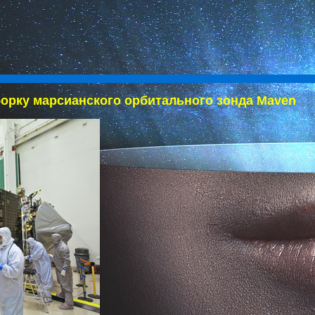
орку марсианского орбитального зонда Maven