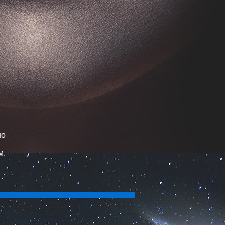
но
м.