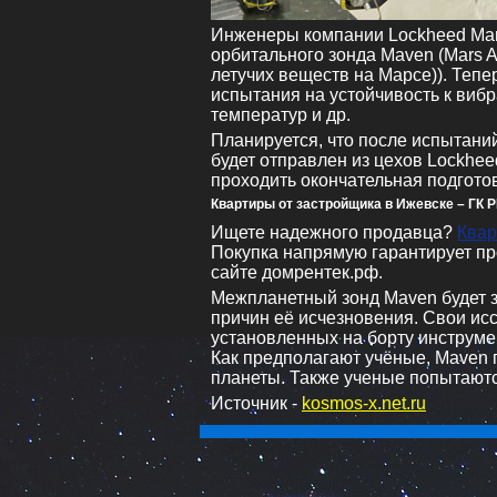
Инженеры компании Lockheed Mar
орбитального зонда Maven (Mars A
летучих веществ на Марсе)). Теп
испытания на устойчивость к виб
температур и др.
Планируется, что после испытаний
будет отправлен из цехов Lockhee
проходить окончательная подготовк
Квартиры от застройщика в Ижевске – ГК 
Ищете надежного продавца?
Квар
Покупка напрямую гарантирует пр
сайте домрентек.рф.
Межпланетный зонд Maven будет 
причин её исчезновения. Свои ис
установленных на борту инструмен
Как предполагают учёные, Maven 
планеты. Также ученые попытаютс
Источник -
kosmos-x.net.ru