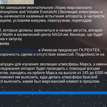
tin завершили окончательную сборку марсианского
tmosphere and Volatile EvolutioN (Эволюция атмосферы и
ерь начинаются наземные испытания аппарата, в частности
рациям, условиям вакуума, перегрузкам, перепадам
, которые должны закончиться в начале августа, аппарат
d Martin в космический центр NASA им. Кеннеди, где будет
а к запуску.
РЕНТЕК
тиры от застройщика
в Ижевске предлагает ГК РЕНТЕК.
озрачность сделки и отсутствие комиссий. Подробности на
запущен для изучения эволюции атмосферы Марса, а имен
следования аппарат будет проводить с помощью восьми
тов, находясь на орбите Марса на высоте от 145 до 6300 к
поможет им выяснить, куда делась атмосфера Красной
я выяснить, каким был марсианский климат в прошлом.